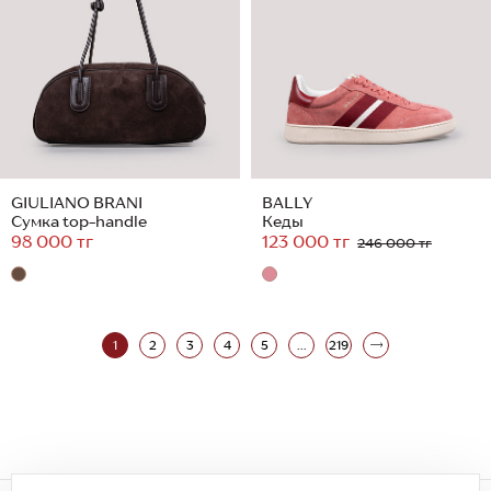
GIULIANO BRANI
BALLY
Сумка top-handle
Кеды
98 000 тг
123 000 тг
246 000 тг
1
2
3
4
5
...
219