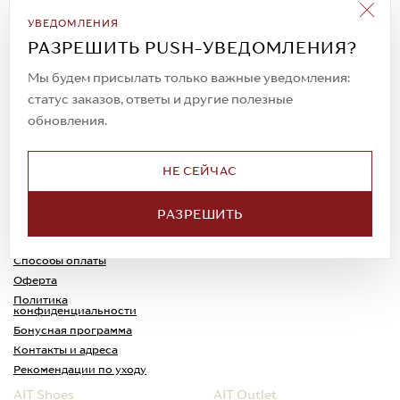
Подписаться на рассылку
УВЕДОМЛЕНИЯ
Всегда будьте в курсе новых акций и
РАЗРЕШИТЬ PUSH-УВЕДОМЛЕНИЯ?
спецпредложений!
Мы будем присылать только важные уведомления:
статус заказов, ответы и другие полезные
обновления.
© 2023. AIT Shoes
Все права защищены
НЕ СЕЙЧАС
О нас
Примерка
РАЗРЕШИТЬ
Новости
Обмен и возврат
Доставка
Каспи-Ред
Способы оплаты
Оферта
Политика
конфиденциальности
Бонусная программа
Контакты и адреса
Рекомендации по уходу
AIT Shoes
AIT Outlet