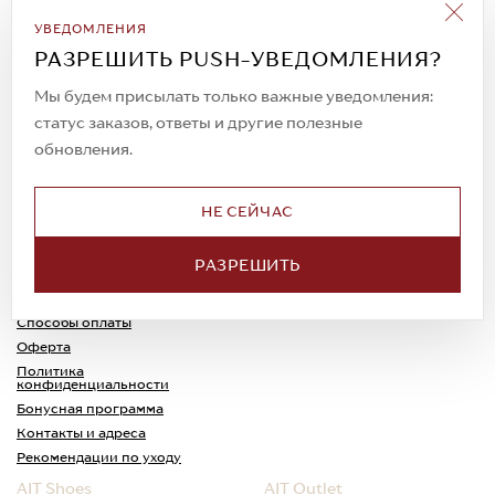
Подписаться на рассылку
УВЕДОМЛЕНИЯ
Всегда будьте в курсе новых акций и
РАЗРЕШИТЬ PUSH-УВЕДОМЛЕНИЯ?
спецпредложений!
Мы будем присылать только важные уведомления:
статус заказов, ответы и другие полезные
обновления.
© 2023. AIT Shoes
Все права защищены
НЕ СЕЙЧАС
О нас
Примерка
РАЗРЕШИТЬ
Новости
Обмен и возврат
Доставка
Каспи-Ред
Способы оплаты
Оферта
Политика
конфиденциальности
Бонусная программа
Контакты и адреса
Рекомендации по уходу
AIT Shoes
AIT Outlet