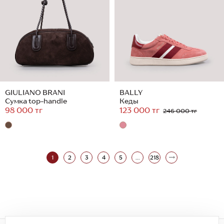
GIULIANO BRANI
BALLY
Сумка top-handle
Кеды
98 000 тг
123 000 тг
246 000 тг
1
2
3
4
5
...
218