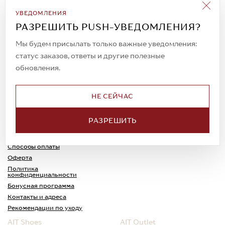
Подписаться на рассылку
УВЕДОМЛЕНИЯ
Всегда будьте в курсе новых акций и
РАЗРЕШИТЬ PUSH-УВЕДОМЛЕНИЯ?
спецпредложений!
Мы будем присылать только важные уведомления:
статус заказов, ответы и другие полезные
обновления.
© 2023. AIT Shoes
Все права защищены
НЕ СЕЙЧАС
О нас
Примерка
РАЗРЕШИТЬ
Новости
Обмен и возврат
Доставка
Каспи-Ред
Способы оплаты
Оферта
Политика
конфиденциальности
Бонусная программа
Контакты и адреса
Рекомендации по уходу
AIT Shoes
AIT Outlet