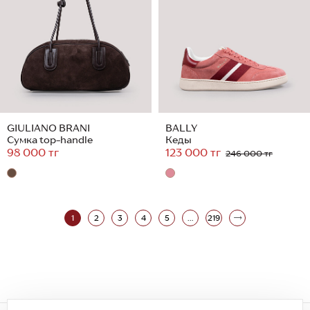
GIULIANO BRANI
BALLY
Сумка top-handle
Кеды
98 000 тг
123 000 тг
246 000 тг
1
2
3
4
5
...
219