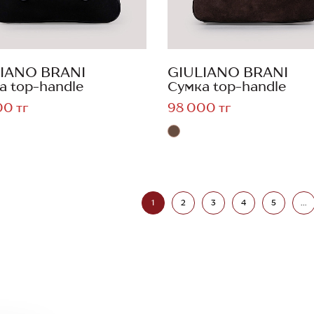
IANO BRANI
GIULIANO BRANI
а top-handle
Сумка top-handle
00 тг
98 000 тг
1
2
3
4
5
...