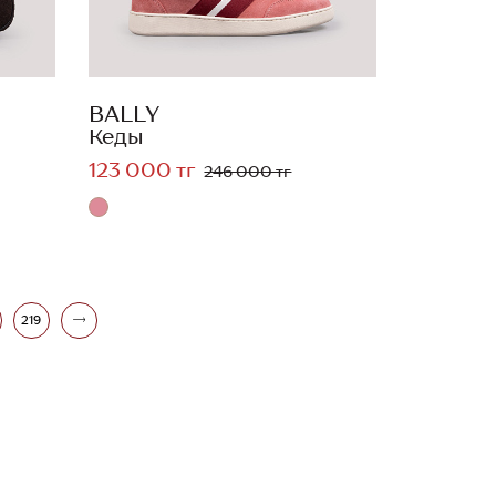
BALLY
Кеды
123 000 тг
246 000 тг
219