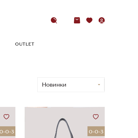
OUTLET
0-0-3
0-0-3