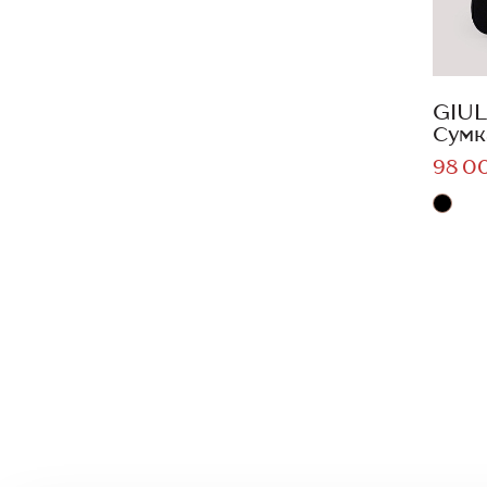
GIUL
Сумк
98 0