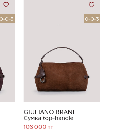
0-0-3
0-0-3
GIULIANO BRANI
Сумка top-handle
108 000 тг