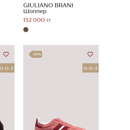
GIULIANO BRANI
Шоппер
132 000 тг
-50%
0-0-3
0-0-3