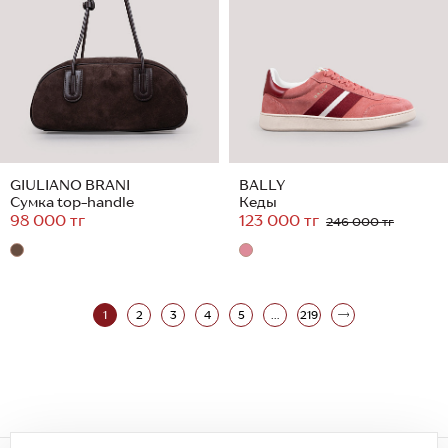
GIULIANO BRANI
BALLY
Сумка top-handle
Кеды
98 000 тг
123 000 тг
246 000 тг
1
2
3
4
5
...
219