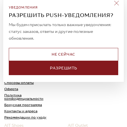
Подписаться на рассылку
УВЕДОМЛЕНИЯ
Всегда будьте в курсе новых акций и
РАЗРЕШИТЬ PUSH-УВЕДОМЛЕНИЯ?
спецпредложений!
Мы будем присылать только важные уведомления:
статус заказов, ответы и другие полезные
обновления.
© 2023. AIT Shoes
Все права защищены
НЕ СЕЙЧАС
О нас
Примерка
РАЗРЕШИТЬ
Новости
Обмен и возврат
Доставка
Каспи-Ред
Способы оплаты
Оферта
Политика
конфиденциальности
Бонусная программа
Контакты и адреса
Рекомендации по уходу
AIT Shoes
AIT Outlet