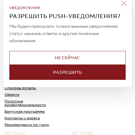
Подписаться на рассылку
УВЕДОМЛЕНИЯ
Всегда будьте в курсе новых акций и
РАЗРЕШИТЬ PUSH-УВЕДОМЛЕНИЯ?
спецпредложений!
Мы будем присылать только важные уведомления:
статус заказов, ответы и другие полезные
обновления.
© 2023. AIT Shoes
Все права защищены
НЕ СЕЙЧАС
О нас
Примерка
РАЗРЕШИТЬ
Новости
Обмен и возврат
Доставка
Каспи-Ред
Способы оплаты
Оферта
Политика
конфиденциальности
Бонусная программа
Контакты и адреса
Рекомендации по уходу
AIT Shoes
AIT Outlet