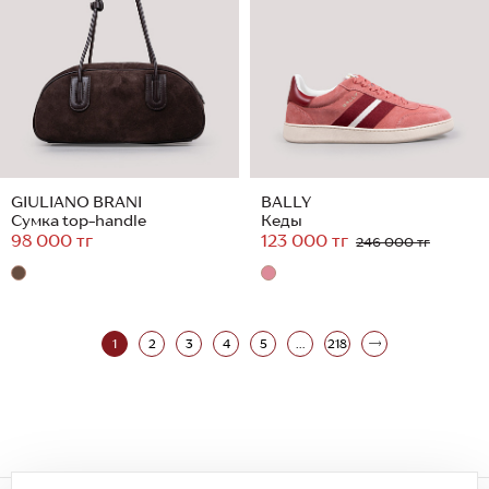
GIULIANO BRANI
BALLY
Сумка top-handle
Кеды
98 000 тг
123 000 тг
246 000 тг
1
2
3
4
5
...
218