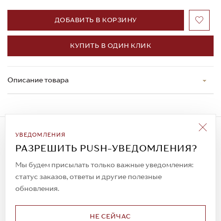
ДОБАВИТЬ В КОРЗИНУ
КУПИТЬ В ОДИН КЛИК
Описание товара
Подписаться на рассылку
УВЕДОМЛЕНИЯ
Всегда будьте в курсе новых акций и
РАЗРЕШИТЬ PUSH-УВЕДОМЛЕНИЯ?
спецпредложений!
Мы будем присылать только важные уведомления:
статус заказов, ответы и другие полезные
обновления.
© 2023. AIT Shoes
Все права защищены
НЕ СЕЙЧАС