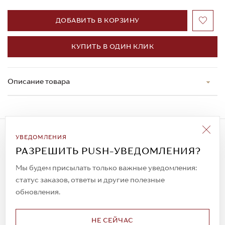
ДОБАВИТЬ В КОРЗИНУ
КУПИТЬ В ОДИН КЛИК
Описание товара
Подписаться на рассылку
УВЕДОМЛЕНИЯ
Всегда будьте в курсе новых акций и
РАЗРЕШИТЬ PUSH-УВЕДОМЛЕНИЯ?
спецпредложений!
Мы будем присылать только важные уведомления:
статус заказов, ответы и другие полезные
обновления.
© 2023. AIT Shoes
Все права защищены
НЕ СЕЙЧАС