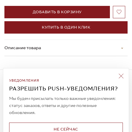
ДОБАВИТЬ В КОРЗИНУ
КУПИТЬ В ОДИН КЛИК
Описание товара
Подписаться на рассылку
УВЕДОМЛЕНИЯ
Всегда будьте в курсе новых акций и
РАЗРЕШИТЬ PUSH-УВЕДОМЛЕНИЯ?
спецпредложений!
Мы будем присылать только важные уведомления:
статус заказов, ответы и другие полезные
обновления.
© 2023. AIT Shoes
Все права защищены
НЕ СЕЙЧАС