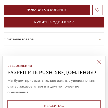
ДОБАВИТЬ В КОРЗИНУ
КУПИТЬ В ОДИН КЛИК
Описание товара
Подписаться на рассылку
УВЕДОМЛЕНИЯ
Всегда будьте в курсе новых акций и
РАЗРЕШИТЬ PUSH-УВЕДОМЛЕНИЯ?
спецпредложений!
Мы будем присылать только важные уведомления:
статус заказов, ответы и другие полезные
обновления.
© 2023. AIT Shoes
Все права защищены
НЕ СЕЙЧАС