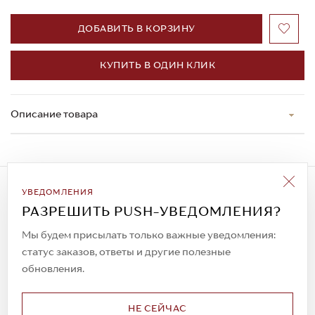
ДОБАВИТЬ В КОРЗИНУ
КУПИТЬ В ОДИН КЛИК
Описание товара
Подписаться на рассылку
УВЕДОМЛЕНИЯ
Всегда будьте в курсе новых акций и
РАЗРЕШИТЬ PUSH-УВЕДОМЛЕНИЯ?
спецпредложений!
Мы будем присылать только важные уведомления:
статус заказов, ответы и другие полезные
обновления.
© 2023. AIT Shoes
Все права защищены
НЕ СЕЙЧАС