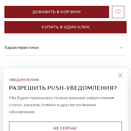
ДОБАВИТЬ В КОРЗИНУ
КУПИТЬ В ОДИН КЛИК
Характеристики
Подписаться на рассылку
УВЕДОМЛЕНИЯ
Всегда будьте в курсе новых акций и
РАЗРЕШИТЬ PUSH-УВЕДОМЛЕНИЯ?
спецпредложений!
Мы будем присылать только важные уведомления:
статус заказов, ответы и другие полезные
обновления.
© 2023. AIT Shoes
Все права защищены
НЕ СЕЙЧАС