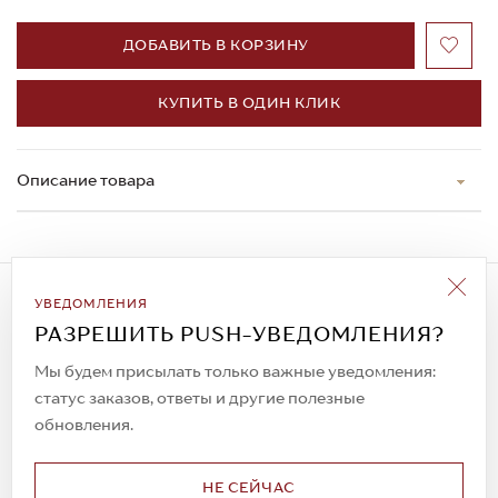
ДОБАВИТЬ В КОРЗИНУ
КУПИТЬ В ОДИН КЛИК
Описание товара
Подписаться на рассылку
УВЕДОМЛЕНИЯ
Всегда будьте в курсе новых акций и
РАЗРЕШИТЬ PUSH-УВЕДОМЛЕНИЯ?
спецпредложений!
Мы будем присылать только важные уведомления:
статус заказов, ответы и другие полезные
обновления.
© 2023. AIT Shoes
Все права защищены
НЕ СЕЙЧАС