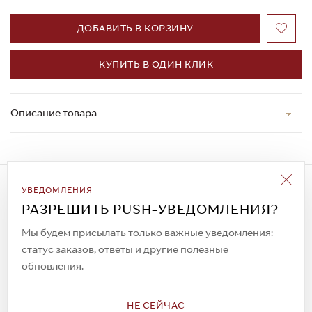
ДОБАВИТЬ В КОРЗИНУ
КУПИТЬ В ОДИН КЛИК
Описание товара
Подписаться на рассылку
УВЕДОМЛЕНИЯ
Всегда будьте в курсе новых акций и
РАЗРЕШИТЬ PUSH-УВЕДОМЛЕНИЯ?
спецпредложений!
Мы будем присылать только важные уведомления:
статус заказов, ответы и другие полезные
обновления.
© 2023. AIT Shoes
Все права защищены
НЕ СЕЙЧАС