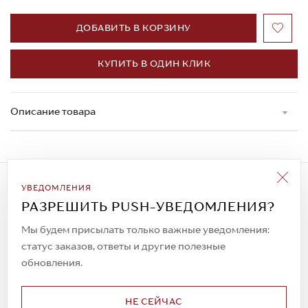
ДОБАВИТЬ В КОРЗИНУ
КУПИТЬ В ОДИН КЛИК
Описание товара
Подписаться на рассылку
УВЕДОМЛЕНИЯ
Всегда будьте в курсе новых акций и
РАЗРЕШИТЬ PUSH-УВЕДОМЛЕНИЯ?
спецпредложений!
Мы будем присылать только важные уведомления:
статус заказов, ответы и другие полезные
обновления.
© 2023. AIT Shoes
Все права защищены
НЕ СЕЙЧАС