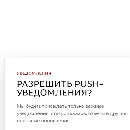
УВЕДОМЛЕНИЯ
Подписаться на рассылку
РАЗРЕШИТЬ PUSH-
Всегда будьте в курсе новых акций
УВЕДОМЛЕНИЯ?
спецпредложений!
Мы будем присылать только важные
уведомления: статус заказов, ответы и другие
полезные обновления.
© 2023. AIT Shoes