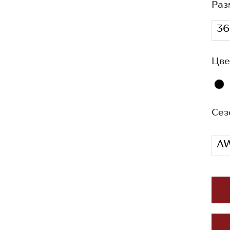
Раз
36
Цве
Сез
AW