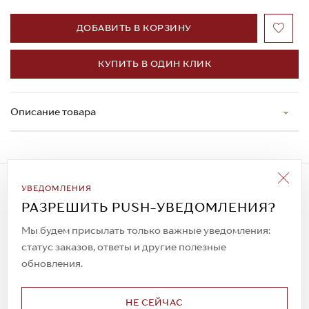
ДОБАВИТЬ В КОРЗИНУ
КУПИТЬ В ОДИН КЛИК
Описание товара
Подписаться на рассылку
УВЕДОМЛЕНИЯ
Всегда будьте в курсе новых акций и
РАЗРЕШИТЬ PUSH-УВЕДОМЛЕНИЯ?
спецпредложений!
Мы будем присылать только важные уведомления:
статус заказов, ответы и другие полезные
обновления.
© 2023. AIT Shoes
Все права защищены
НЕ СЕЙЧАС