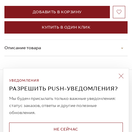
ДОБАВИТЬ В КОРЗИНУ
КУПИТЬ В ОДИН КЛИК
Описание товара
Подписаться на рассылку
УВЕДОМЛЕНИЯ
Всегда будьте в курсе новых акций и
РАЗРЕШИТЬ PUSH-УВЕДОМЛЕНИЯ?
спецпредложений!
Мы будем присылать только важные уведомления:
статус заказов, ответы и другие полезные
обновления.
© 2023. AIT Shoes
Все права защищены
НЕ СЕЙЧАС