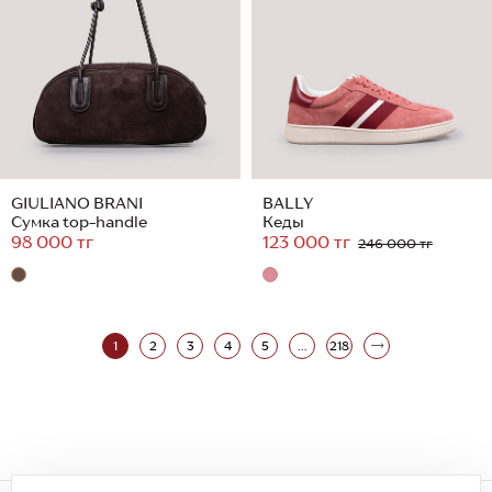
GIULIANO BRANI
BALLY
Сумка top-handle
Кеды
98 000 тг
123 000 тг
246 000 тг
1
2
3
4
5
...
218