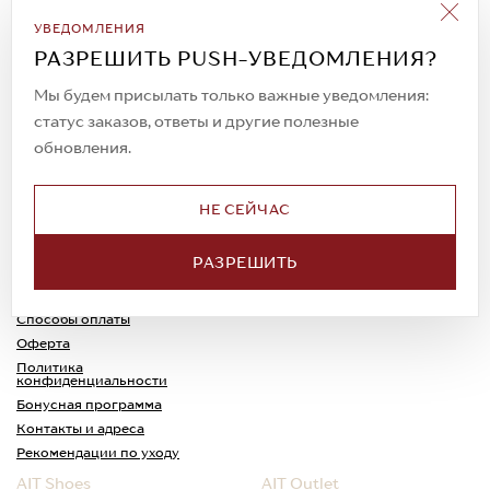
Подписаться на рассылку
УВЕДОМЛЕНИЯ
Всегда будьте в курсе новых акций и
РАЗРЕШИТЬ PUSH-УВЕДОМЛЕНИЯ?
спецпредложений!
Мы будем присылать только важные уведомления:
статус заказов, ответы и другие полезные
обновления.
© 2023. AIT Shoes
Все права защищены
НЕ СЕЙЧАС
О нас
Примерка
РАЗРЕШИТЬ
Новости
Обмен и возврат
Доставка
Каспи-Ред
Способы оплаты
Оферта
Политика
конфиденциальности
Бонусная программа
Контакты и адреса
Рекомендации по уходу
AIT Shoes
AIT Outlet