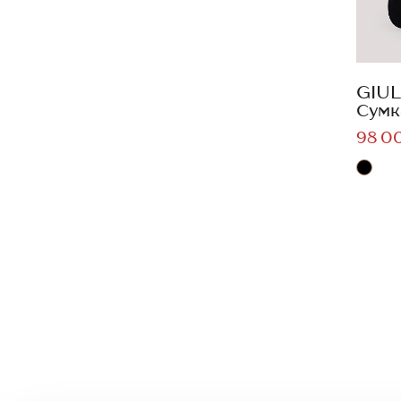
GIUL
Сумк
98 0