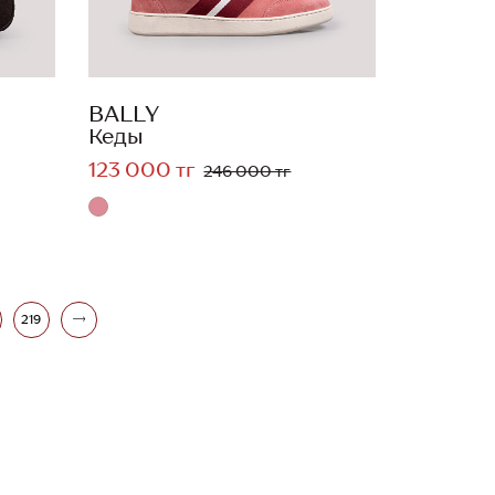
BALLY
Кеды
123 000 тг
246 000 тг
219