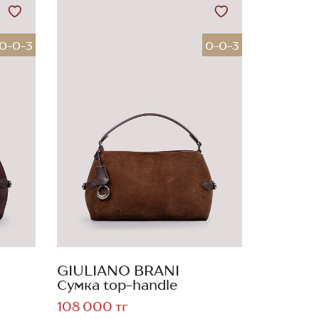
0-0-3
0-0-3
GIULIANO BRANI
Сумка top-handle
108 000 тг