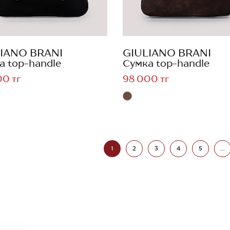
IANO BRANI
GIULIANO BRANI
а top-handle
Сумка top-handle
00 тг
98 000 тг
1
2
3
4
5
...