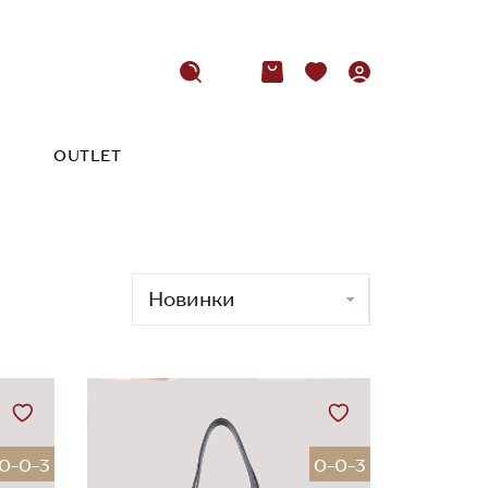
OUTLET
0-0-3
0-0-3