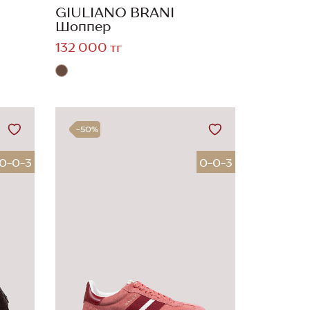
GIULIANO BRANI
Шоппер
132 000 тг
-50%
0-0-3
0-0-3