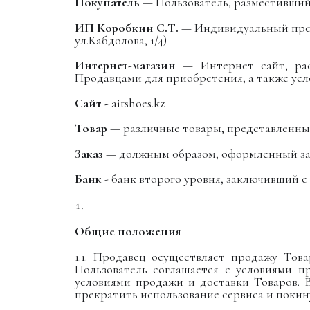
Покупатель
— Пользователь, разместивший
ИП Коробкин С.Т.
— Индивидуальный предп
ул.Кабдолова, 1/4)
Интернет-магазин
— Интернет сайт, ра
Продавцами для приобретения, а также усл
Сайт -
aitshoes
.kz
Товар
— различные товары, представленные
Заказ
— должным образом, оформленный зап
Банк
- банк второго уровня, заключивший 
Общие положения
1.1. Продавец осуществляет продажу Тов
Пользователь соглашается с условиями п
условиями продажи и доставки Товаров. 
прекратить использование сервиса и покин