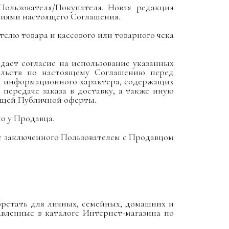
ользователя/Покупателя. Новая редакция
овиями настоящего Соглашения.
елю товара и кассового или товарного чека
 дает согласие на использование указанных
ельств по настоящему Соглашению перед
и информационного характера, содержащих
ередаче заказа в доставку, а также иную
ящей Публичной оферты.
о у Продавца.
е заключенного Пользователем с Продавцом
бретать для личных, семейных, домашних и
вленные в каталоге Интернет-магазина по