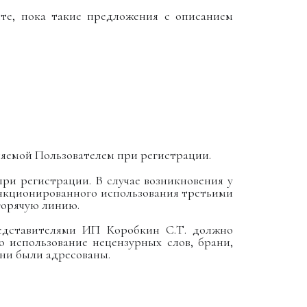
йте, пока такие предложения с описанием
вляемой Пользователем при регистрации.
при регистрации. В случае возникновения у
анкционированного использования третьими
горячую линию.
редставителями ИП Коробкин С.Т. должно
 использование нецензурных слов, брани,
они были адресованы.