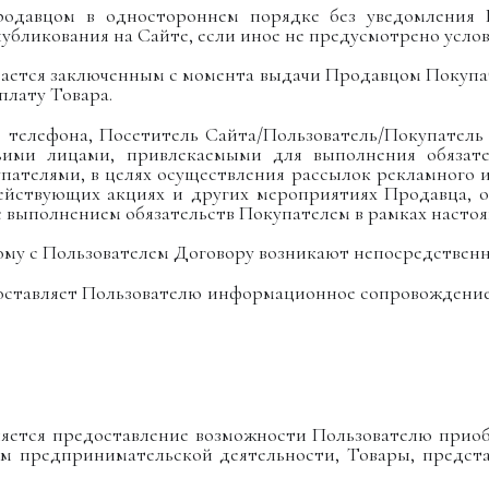
родавцом в одностороннем порядке без уведомления П
опубликования на Сайте, если иное не предусмотрено усл
тается заключенным с момента выдачи Продавцом Покупат
плату Товара.
р телефона, Посетитель Сайта/Пользователь/Покупатель
тьими лицами, привлекаемыми для выполнения обязат
пателями, в целях осуществления рассылок рекламного 
йствующих акциях и других мероприятиях Продавца, о п
 выполнением обязательств Покупателем в рамках насто
нному с Пользователем Договору возникают непосредственн
редоставляет Пользователю информационное сопровождени
ляется предоставление возможности Пользователю прио
ем предпринимательской деятельности, Товары, предста