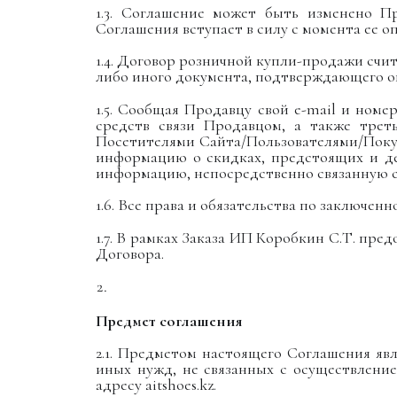
1.3. Соглашение может быть изменено П
Соглашения вступает в силу с момента ее 
1.4. Договор розничной купли-продажи счи
либо иного документа, подтверждающего о
1.5. Сообщая Продавцу свой e-mail и номе
средств связи Продавцом, а также тре
Посетителями Сайта/Пользователями/Поку
информацию о скидках, предстоящих и де
информацию, непосредственно связанную с
1.6. Все права и обязательства по заключе
1.7. В рамках Заказа ИП Коробкин С.Т. п
Договора.
Предмет соглашения
2.1. Предметом настоящего Соглашения яв
иных нужд, не связанных с осуществлени
адресу
aitshoes
.kz.