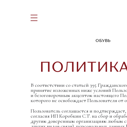
ОБУВЬ
ПОЛИТИК
В соответствии со статьей 395 Гражданског
принятие изложенных ниже условий Пользов
и безоговорочным акцептом настоящего Поль
которого не освобождает Пользователя от о
Пользователь соглашается и подтверждает,
согласия ИП Коробкин С.Т. на сбор и обраб
другим доверенным организациям любым спо
других видов связи), персональных данных 