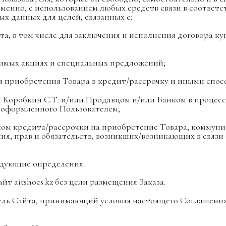
сьменно, с использованием любых средств связи в соотве
х данных для целей, связанных с:
та, в том числе для заключения и исполнения договора к
димых акциях и специальных предложений;
для приобретения Товара в кредит/рассрочку и иными спо
П Коробкин С.Т. и/или Продавцом и/или Банком в процес
а, оформленного Пользователем,
нком кредита/рассрочки на приобретение Товара, коммун
я, прав и обязательств, возникших/возникающих в связи 
дующие определения:
сайт
aitshoes
.kz без цели размещения Заказа.
ель Сайта, принимающий условия настоящего Соглашения