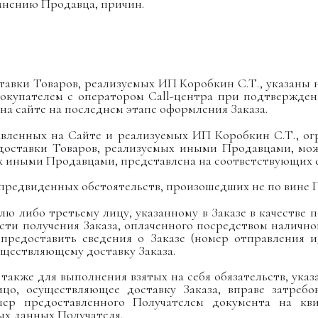
 мнению Продавца, причин.
ставки Товаров, реализуемых ИП Коробкин С.Т., указаны 
окупателем с оператором Call-центра при подтвержден
на сайте на последнем этапе оформления Заказа.
тавленных на Сайте и реализуемых ИП Коробкин С.Т., ог
 доставки Товаров, реализуемых иными Продавцами, мо
х иными Продавцами, представлена на соответствующих 
непредвиденных обстоятельств, произошедших не по вине 
елю либо третьему лицу, указанному в Заказе в качестве 
ти получения Заказа, оплаченного посредством налично
предоставить сведения о Заказе (номер отправления 
уществляющему доставку Заказа.
а также для выполнения взятых на себя обязательств, указ
ицо, осуществляющее доставку Заказа, вправе затребо
мер предоставленного Получателем документа на кви
х данных Получателя.