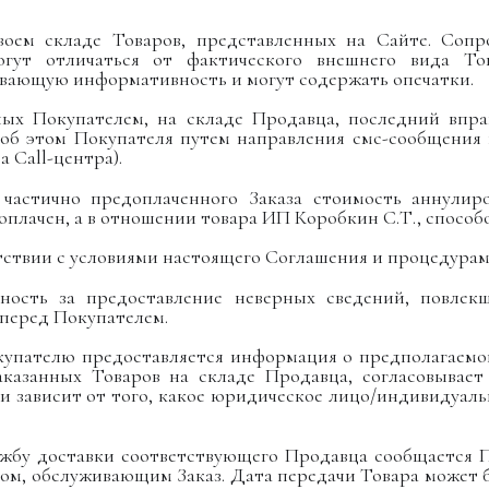
 своем складе Товаров, представленных на Сайте. Со
ут отличаться от фактического внешнего вида То
вающую информативность и могут содержать опечатки.
анных Покупателем, на складе Продавца, последний впр
 об этом Покупателя путем направления смс-сообщения
 Call-центра).
о частично предоплаченного Заказа стоимость аннулир
плачен, а в отношении товара ИП Коробкин С.Т., способ
етствии с условиями настоящего Соглашения и процедурам
енность за предоставление неверных сведений, повлек
 перед Покупателем.
Покупателю предоставляется информация о предполагаем
заказанных Товаров на складе Продавца, согласовывае
вки зависит от того, какое юридическое лицо/индивидуа
лужбу доставки соответствующего Продавца сообщается
ом, обслуживающим Заказ. Дата передачи Товара может 