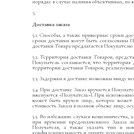
порядке в случае наличия объективных, по
Доставка заказа
5.1. Способы, а также примерные сроки до
сроки доставки могут быть согласованы П
доставки Товара предлагается Покупателю 
5.2. Территория доставки Товаров, предс
Покупатель соглашается, что территория
территории доставки Товаров, реализуемы
5.3. Задержки в доставке возможны ввиду 
5.4. При доставке Заказ вручается Покупат
именуются «Получатель»). При невозможнос
может быть вручен лицу, которое может 
стоимость Заказа в полном объеме лицу, ос
5.5. Во избежание случаев мошенничества, 
при вручении предоплаченного Заказа л
Получателя, а также указать тип и но
конфиденциальность и защиту персональны