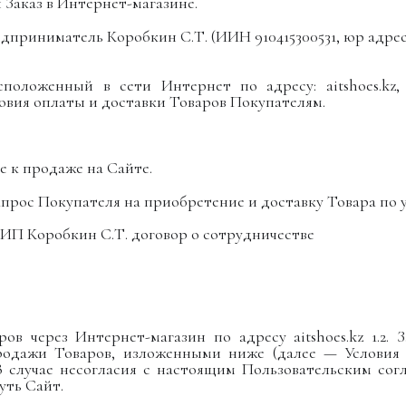
 Заказ в Интернет-магазине.
риниматель Коробкин С.Т. (ИИН 910415300531, юр адрес: 
сположенный в сети Интернет по адресу:
aitshoes
.kz
овия оплаты и доставки Товаров Покупателям.
 к продаже на Сайте.
рос Покупателя на приобретение и доставку Товара по у
с ИП Коробкин С.Т. договор о сотрудничестве
аров через Интернет-магазин по адресу
aitshoes
.kz 1.2
родажи Товаров, изложенными ниже (далее — Условия 
В случае несогласия с настоящим Пользовательским сог
уть Сайт.