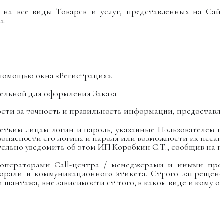
я на все виды Товаров и услуг, представленных на Са
а.
с помощью окна «Регистрация».
ательной для оформления Заказа
нности за точность и правильность информации, предоста
третьим лицам логин и пароль, указанные Пользователем 
зопасности его логина и пароля или возможности их нес
тельно уведомить об этом ИП Коробкин С.Т., сообщив на 
с операторами Call-центра / менеджерами и иными п
рали и коммуникационного этикета. Строго запрещено
 шантажа, вне зависимости от того, в каком виде и кому 