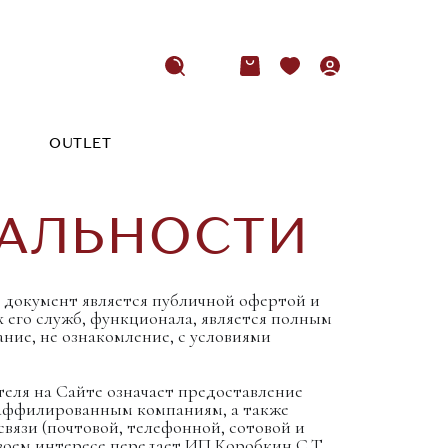
OUTLET
АЛЬНОСТИ
й документ является публичной офертой и
 его служб, функционала, является полным
ние, не ознакомление, с условиями
теля на Сайте означает предоставление
и аффилированным компаниям, а также
вязи (почтовой, телефонной, сотовой и
своем интересе передает ИП Коробкин С.Т.