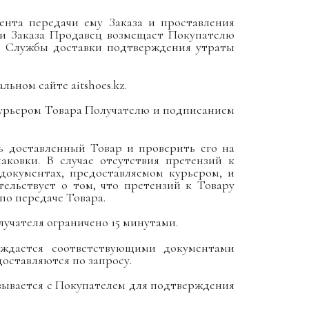
ента передачи ему Заказа и проставления
ки Заказа Продавец возмещает Покупателю
от Службы доставки подтверждения утраты
иальном сайте
aitshoes
.kz.
курьером Товара Получателю и подписанием
ть доставленный Товар и проверить его на
аковки. В случае отсутствия претензий к
документах, предоставляемом курьером, и
тельствует о том, что претензий к Товару
по передаче Товара.
лучателя ограничено 15 минутами.
ерждается соответствующими документами
оставляются по запросу.
язывается с Покупателем для подтверждения