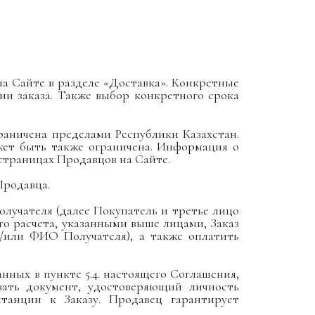
на Сайте в разделе «Доставка». Конкретные
ии заказа. Также выбор конкретного срока
раничена пределами Республики Казахстан.
жет быть также ограничена. Информация о
страницах Продавцов на Сайте.
Продавца.
получателя (далее Покупатель и третье лицо
го расчета, указанными выше лицами, Заказ
и/или ФИО Получателя), а также оплатить
анных в пункте 5.4. настоящего Соглашения,
вать документ, удостоверяющий личность
танции к Заказу. Продавец гарантирует