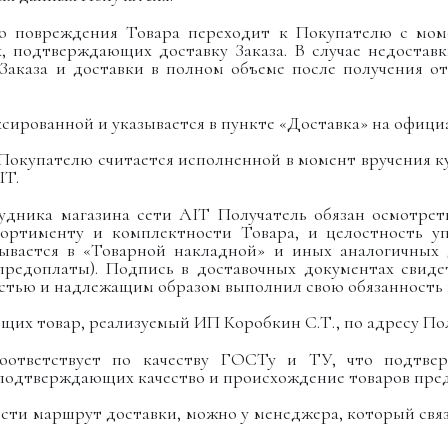
ого повреждения Товара переходит к Покупателю с мом
х, подтверждающих доставку Заказа. В случае недостав
Заказа и доставки в полном объеме после получения 
иксированной и указывается в пункте «Доставка» на офиц
р Покупателю считается исполненной в момент вручения 
IT.
рудника магазина сети AIT Получатель обязан осмотре
ссортименту и комплектности Товара, и целостность уп
ывается в «Товарной накладной» и иных аналогичных 
 предоплаты). Подпись в доставочных документах свиде
стью и надлежащим образом выполнил свою обязанность 
ющих товар, реализуемый ИП Коробкин С.Т., по адресу По
 соответствует по качеству ГОСТу и ТУ, что подтв
в подтверждающих качество и происхождение товаров пред
имости маршрут доставки, можно у менеджера, который св