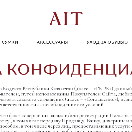
СУМКИ
АКСЕССУАРЫ
УХОД ЗА ОБУВЬЮ
А КОНФИДЕНЦИ
о Кодекса Республики Казахстан (далее – «ГК РК») данны
ателем, путем использования Покупателем Сайта, любых
зовательского соглашения (далее – «Соглашение»), незна
тветственности за несоблюдение его условий.
 что факт совершения заказа и/или регистрации Пользова
отку , в том числе передачу Продавцу, Банку, дочерним 
собом, в том числе через лиц, предоставляющих услуги с
Пользователя, которые он свободно, самостоятельно и в 