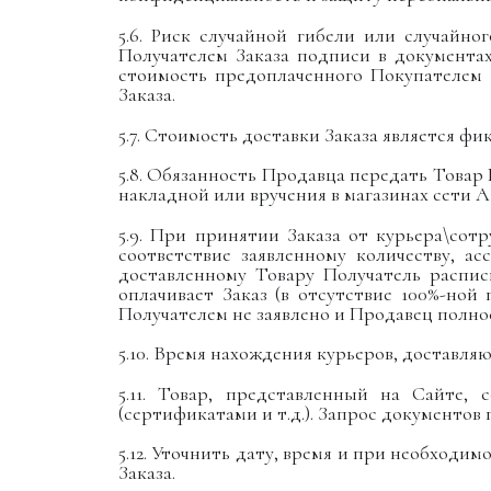
5.6. Риск случайной гибели или случайн
Получателем Заказа подписи в документа
стоимость предоплаченного Покупателем 
Заказа.
5.7. Стоимость доставки Заказа является ф
5.8. Обязанность Продавца передать Това
накладной или вручения в магазинах сети A
5.9. При принятии Заказа от курьера\сот
соответствие заявленному количеству, а
доставленному Товару Получатель распис
оплачивает Заказ (в отсутствие 100%-ной
Получателем не заявлено и Продавец полно
5.10. Время нахождения курьеров, доставля
5.11. Товар, представленный на Сайте,
(сертификатами и т.д.). Запрос документо
5.12. Уточнить дату, время и при необход
Заказа.