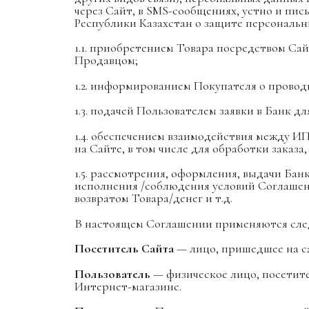
через Сайт, в SMS-сообщениях, устно и пи
Республики Казахстан о защите персональны
1.1. приобретением Товара посредством Сай
Продавцом;
1.2. информированием Покупателя о прово
1.3. подачей Пользователем заявки в Банк 
1.4. обеспечением взаимодействия между И
на Сайте, в том числе для обработки заказ
1.5. рассмотрения, оформления, выдачи Ба
исполнения /соблюдения условий Соглашени
возвратом Товара/денег и т.д.
В настоящем Соглашении применяются сле
Посетитель Сайта
— лицо, пришедшее на 
Пользователь
— физическое лицо, посетит
Интернет-магазине.