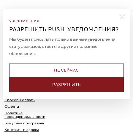
Подписаться на рассылку
УВЕДОМЛЕНИЯ
Всегда будьте в курсе новых акций и
РАЗРЕШИТЬ PUSH-УВЕДОМЛЕНИЯ?
спецпредложений!
Мы будем присылать только важные уведомления:
статус заказов, ответы и другие полезные
обновления.
© 2023. AIT Shoes
Все права защищены
НЕ СЕЙЧАС
О нас
Примерка
РАЗРЕШИТЬ
Новости
Обмен и возврат
Доставка
Каспи-Ред
Способы оплаты
Оферта
Политика
конфиденциальности
Бонусная программа
Контакты и адреса