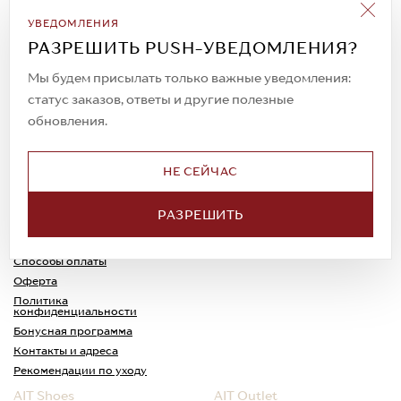
Подписаться на рассылку
УВЕДОМЛЕНИЯ
Всегда будьте в курсе новых акций и
РАЗРЕШИТЬ PUSH-УВЕДОМЛЕНИЯ?
спецпредложений!
Мы будем присылать только важные уведомления:
статус заказов, ответы и другие полезные
обновления.
© 2023. AIT Shoes
Все права защищены
НЕ СЕЙЧАС
О нас
Примерка
РАЗРЕШИТЬ
Новости
Обмен и возврат
Доставка
Каспи-Ред
Способы оплаты
Оферта
Политика
конфиденциальности
Бонусная программа
Контакты и адреса
Рекомендации по уходу
AIT Shoes
AIT Outlet