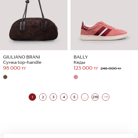
GIULIANO BRANI
BALLY
Сумка top-handle
Кеды
98 000 тг
123 000 тг
246 000 тг
1
2
3
4
5
...
219