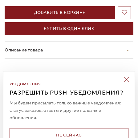
ДОБАВИТЬ В КОРЗИНУ
КУПИТЬ В ОДИН КЛИК
Описание товара
Подписаться на рассылку
УВЕДОМЛЕНИЯ
Всегда будьте в курсе новых акций и
РАЗРЕШИТЬ PUSH-УВЕДОМЛЕНИЯ?
спецпредложений!
Мы будем присылать только важные уведомления:
статус заказов, ответы и другие полезные
обновления.
© 2023. AIT Shoes
Все права защищены
НЕ СЕЙЧАС