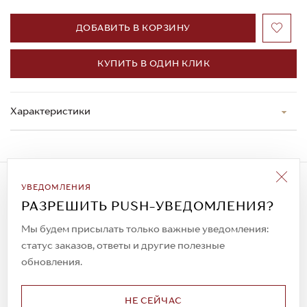
ДОБАВИТЬ В КОРЗИНУ
КУПИТЬ В ОДИН КЛИК
Характеристики
Подписаться на рассылку
УВЕДОМЛЕНИЯ
Всегда будьте в курсе новых акций и
РАЗРЕШИТЬ PUSH-УВЕДОМЛЕНИЯ?
спецпредложений!
Мы будем присылать только важные уведомления:
статус заказов, ответы и другие полезные
обновления.
© 2023. AIT Shoes
Все права защищены
НЕ СЕЙЧАС