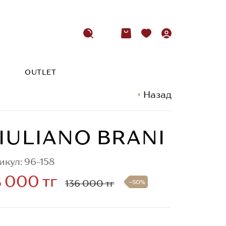
OUTLET
Назад
IULIANO BRANI
икул: 96-158
 000 тг
136 000 тг
-50%