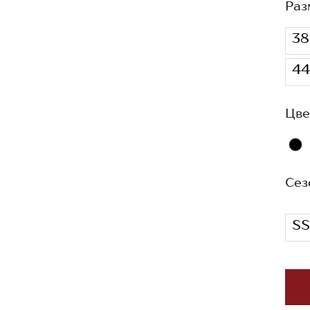
Раз
38
44
Цве
Сез
SS