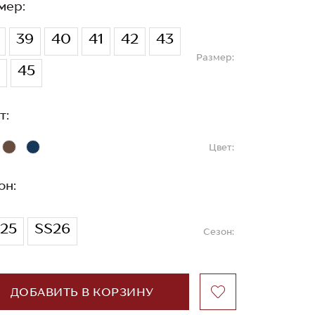
мер:
39
40
41
42
43
Размер:
45
т:
Цвет:
он:
25
SS26
Сезон:
ДОБАВИТЬ В КОРЗИНУ