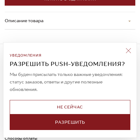
Описание товара
Подписаться на рассылку
УВЕДОМЛЕНИЯ
Всегда будьте в курсе новых акций и
РАЗРЕШИТЬ PUSH-УВЕДОМЛЕНИЯ?
спецпредложений!
Мы будем присылать только важные уведомления:
статус заказов, ответы и другие полезные
обновления.
© 2023. AIT Shoes
Все права защищены
НЕ СЕЙЧАС
О нас
Примерка
РАЗРЕШИТЬ
Новости
Обмен и возврат
Доставка
Каспи-Ред
Способы оплаты