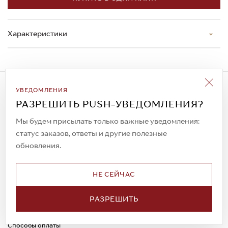
Характеристики
Подписаться на рассылку
УВЕДОМЛЕНИЯ
Всегда будьте в курсе новых акций и
РАЗРЕШИТЬ PUSH-УВЕДОМЛЕНИЯ?
спецпредложений!
Мы будем присылать только важные уведомления:
статус заказов, ответы и другие полезные
обновления.
© 2023. AIT Shoes
Все права защищены
НЕ СЕЙЧАС
О нас
Примерка
РАЗРЕШИТЬ
Новости
Обмен и возврат
Доставка
Каспи-Ред
Способы оплаты