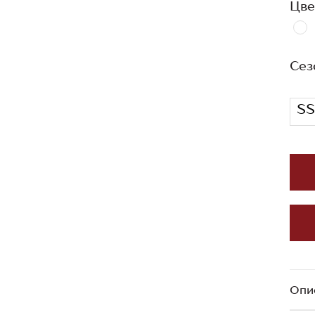
Цве
Сез
SS
Опи