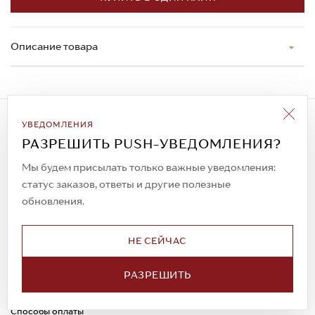
Описание товара
Подписаться на рассылку
УВЕДОМЛЕНИЯ
Всегда будьте в курсе новых акций и
РАЗРЕШИТЬ PUSH-УВЕДОМЛЕНИЯ?
спецпредложений!
Мы будем присылать только важные уведомления:
статус заказов, ответы и другие полезные
обновления.
© 2023. AIT Shoes
Все права защищены
НЕ СЕЙЧАС
О нас
Примерка
РАЗРЕШИТЬ
Новости
Обмен и возврат
Доставка
Каспи-Ред
Способы оплаты