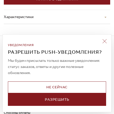
Характеристики
Подписаться на рассылку
УВЕДОМЛЕНИЯ
Всегда будьте в курсе новых акций и
РАЗРЕШИТЬ PUSH-УВЕДОМЛЕНИЯ?
спецпредложений!
Мы будем присылать только важные уведомления:
статус заказов, ответы и другие полезные
обновления.
© 2023. AIT Shoes
Все права защищены
НЕ СЕЙЧАС
О нас
Примерка
РАЗРЕШИТЬ
Новости
Обмен и возврат
Доставка
Каспи-Ред
Способы оплаты