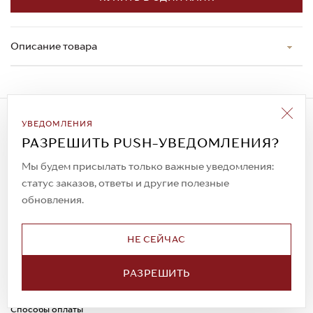
Описание товара
Подписаться на рассылку
УВЕДОМЛЕНИЯ
Всегда будьте в курсе новых акций и
РАЗРЕШИТЬ PUSH-УВЕДОМЛЕНИЯ?
спецпредложений!
Мы будем присылать только важные уведомления:
статус заказов, ответы и другие полезные
обновления.
© 2023. AIT Shoes
Все права защищены
НЕ СЕЙЧАС
О нас
Примерка
РАЗРЕШИТЬ
Новости
Обмен и возврат
Доставка
Каспи-Ред
Способы оплаты