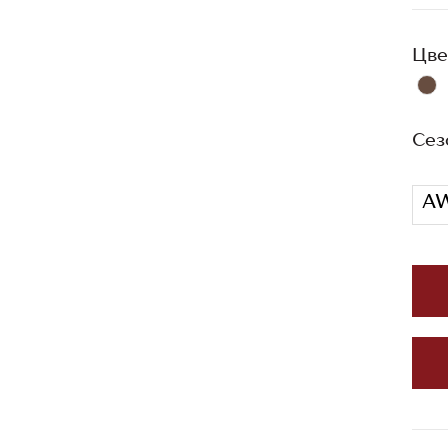
Цве
Сез
A