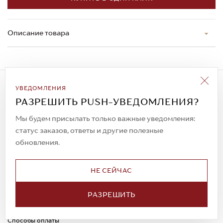
Описание товара
Подписаться на рассылку
УВЕДОМЛЕНИЯ
Всегда будьте в курсе новых акций и
РАЗРЕШИТЬ PUSH-УВЕДОМЛЕНИЯ?
спецпредложений!
Мы будем присылать только важные уведомления:
статус заказов, ответы и другие полезные
обновления.
© 2023. AIT Shoes
Все права защищены
НЕ СЕЙЧАС
О нас
Примерка
РАЗРЕШИТЬ
Новости
Обмен и возврат
Доставка
Каспи-Ред
Способы оплаты