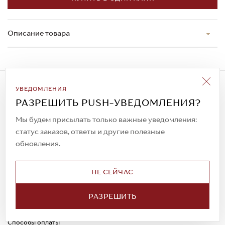
Описание товара
Подписаться на рассылку
УВЕДОМЛЕНИЯ
Всегда будьте в курсе новых акций и
РАЗРЕШИТЬ PUSH-УВЕДОМЛЕНИЯ?
спецпредложений!
Мы будем присылать только важные уведомления:
статус заказов, ответы и другие полезные
обновления.
© 2023. AIT Shoes
Все права защищены
НЕ СЕЙЧАС
О нас
Примерка
РАЗРЕШИТЬ
Новости
Обмен и возврат
Доставка
Каспи-Ред
Способы оплаты