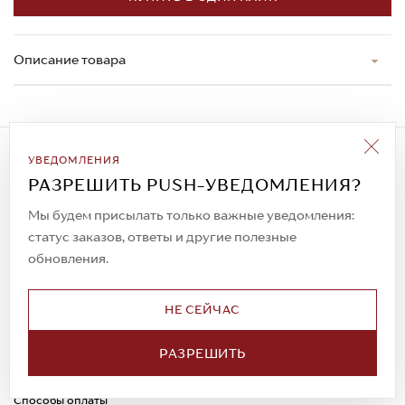
Описание товара
Подписаться на рассылку
УВЕДОМЛЕНИЯ
Всегда будьте в курсе новых акций и
РАЗРЕШИТЬ PUSH-УВЕДОМЛЕНИЯ?
спецпредложений!
Мы будем присылать только важные уведомления:
статус заказов, ответы и другие полезные
обновления.
© 2023. AIT Shoes
Все права защищены
НЕ СЕЙЧАС
О нас
Примерка
РАЗРЕШИТЬ
Новости
Обмен и возврат
Доставка
Каспи-Ред
Способы оплаты