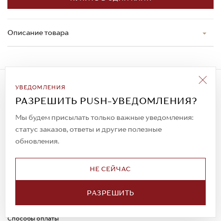
Описание товара
Подписаться на рассылку
УВЕДОМЛЕНИЯ
Всегда будьте в курсе новых акций и
РАЗРЕШИТЬ PUSH-УВЕДОМЛЕНИЯ?
спецпредложений!
Мы будем присылать только важные уведомления:
статус заказов, ответы и другие полезные
обновления.
© 2023. AIT Shoes
Все права защищены
НЕ СЕЙЧАС
О нас
Примерка
РАЗРЕШИТЬ
Новости
Обмен и возврат
Доставка
Каспи-Ред
Способы оплаты