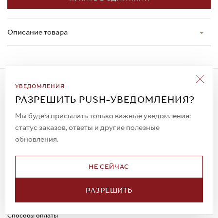
Описание товара
Подписаться на рассылку
УВЕДОМЛЕНИЯ
Всегда будьте в курсе новых акций и
РАЗРЕШИТЬ PUSH-УВЕДОМЛЕНИЯ?
спецпредложений!
Мы будем присылать только важные уведомления:
статус заказов, ответы и другие полезные
обновления.
© 2023. AIT Shoes
Все права защищены
НЕ СЕЙЧАС
О нас
Примерка
РАЗРЕШИТЬ
Новости
Обмен и возврат
Доставка
Каспи-Ред
Способы оплаты