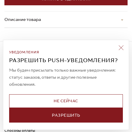
Описание товара
Подписаться на рассылку
УВЕДОМЛЕНИЯ
Всегда будьте в курсе новых акций и
РАЗРЕШИТЬ PUSH-УВЕДОМЛЕНИЯ?
спецпредложений!
Мы будем присылать только важные уведомления:
статус заказов, ответы и другие полезные
обновления.
© 2023. AIT Shoes
Все права защищены
НЕ СЕЙЧАС
О нас
Примерка
РАЗРЕШИТЬ
Новости
Обмен и возврат
Доставка
Каспи-Ред
Способы оплаты