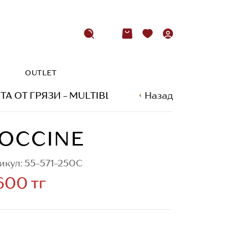
OUTLET
А ОТ ГРЯЗИ - MULTIBLOCK
Назад
COCCINE
OCCINE
икул: 55-571-250C
600 тг