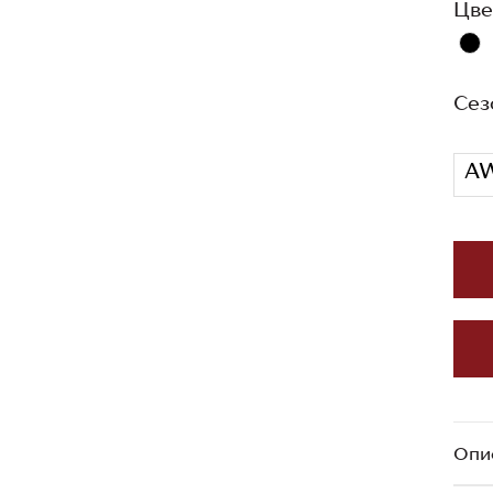
Цве
Сез
A
Опи