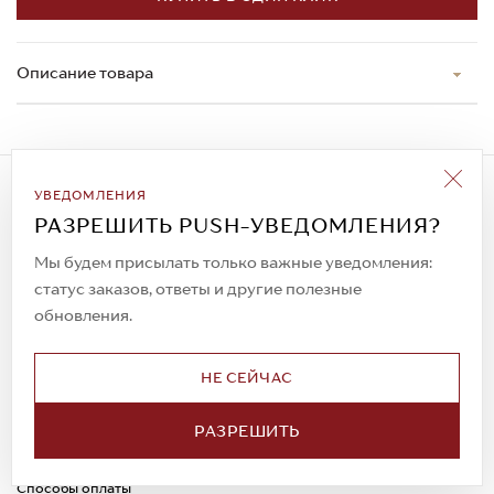
Описание товара
Подписаться на рассылку
УВЕДОМЛЕНИЯ
Всегда будьте в курсе новых акций и
РАЗРЕШИТЬ PUSH-УВЕДОМЛЕНИЯ?
спецпредложений!
Мы будем присылать только важные уведомления:
статус заказов, ответы и другие полезные
обновления.
© 2023. AIT Shoes
Все права защищены
НЕ СЕЙЧАС
О нас
Примерка
РАЗРЕШИТЬ
Новости
Обмен и возврат
Доставка
Каспи-Ред
Способы оплаты