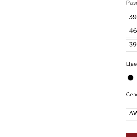
Раз
39
46
39
Цве
Сез
AW