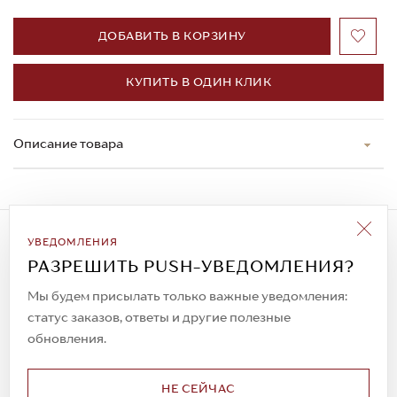
ДОБАВИТЬ В КОРЗИНУ
КУПИТЬ В ОДИН КЛИК
Описание товара
Подписаться на рассылку
УВЕДОМЛЕНИЯ
Всегда будьте в курсе новых акций и
РАЗРЕШИТЬ PUSH-УВЕДОМЛЕНИЯ?
спецпредложений!
Мы будем присылать только важные уведомления:
статус заказов, ответы и другие полезные
обновления.
© 2023. AIT Shoes
Все права защищены
НЕ СЕЙЧАС