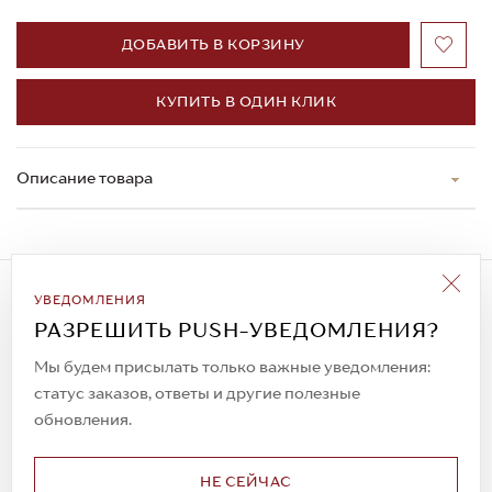
ДОБАВИТЬ В КОРЗИНУ
КУПИТЬ В ОДИН КЛИК
Описание товара
Подписаться на рассылку
УВЕДОМЛЕНИЯ
Всегда будьте в курсе новых акций и
РАЗРЕШИТЬ PUSH-УВЕДОМЛЕНИЯ?
спецпредложений!
Мы будем присылать только важные уведомления:
статус заказов, ответы и другие полезные
обновления.
© 2023. AIT Shoes
Все права защищены
НЕ СЕЙЧАС