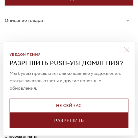
Описание товара
Подписаться на рассылку
УВЕДОМЛЕНИЯ
Всегда будьте в курсе новых акций и
РАЗРЕШИТЬ PUSH-УВЕДОМЛЕНИЯ?
спецпредложений!
Мы будем присылать только важные уведомления:
статус заказов, ответы и другие полезные
обновления.
© 2023. AIT Shoes
Все права защищены
НЕ СЕЙЧАС
О нас
Примерка
РАЗРЕШИТЬ
Новости
Обмен и возврат
Доставка
Каспи-Ред
Способы оплаты