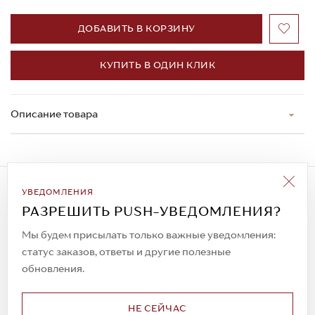
ДОБАВИТЬ В КОРЗИНУ
КУПИТЬ В ОДИН КЛИК
Описание товара
Подписаться на рассылку
УВЕДОМЛЕНИЯ
Всегда будьте в курсе новых акций и
РАЗРЕШИТЬ PUSH-УВЕДОМЛЕНИЯ?
спецпредложений!
Мы будем присылать только важные уведомления:
статус заказов, ответы и другие полезные
обновления.
© 2023. AIT Shoes
Все права защищены
НЕ СЕЙЧАС