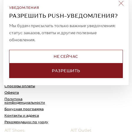
Подписаться на рассылку
УВЕДОМЛЕНИЯ
Всегда будьте в курсе новых акций и
РАЗРЕШИТЬ PUSH-УВЕДОМЛЕНИЯ?
спецпредложений!
Мы будем присылать только важные уведомления:
статус заказов, ответы и другие полезные
обновления.
© 2023. AIT Shoes
Все права защищены
НЕ СЕЙЧАС
О нас
Примерка
РАЗРЕШИТЬ
Новости
Обмен и возврат
Доставка
Каспи-Ред
Способы оплаты
Оферта
Политика
конфиденциальности
Бонусная программа
Контакты и адреса
Рекомендации по уходу
AIT Shoes
AIT Outlet