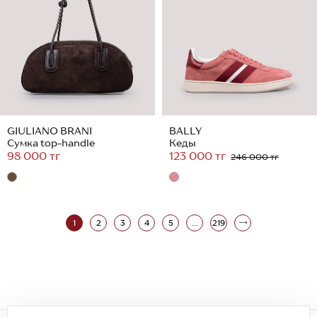
GIULIANO BRANI
BALLY
Сумка top-handle
Кеды
98 000 тг
123 000 тг
246 000 тг
1
2
3
4
5
...
219