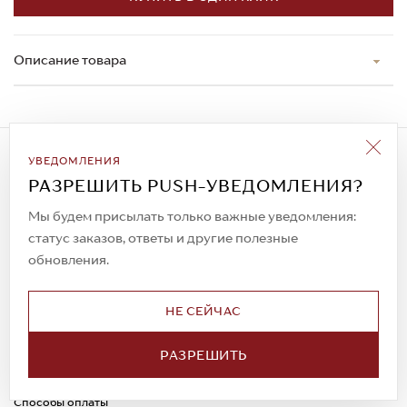
Описание товара
Подписаться на рассылку
УВЕДОМЛЕНИЯ
Всегда будьте в курсе новых акций и
РАЗРЕШИТЬ PUSH-УВЕДОМЛЕНИЯ?
спецпредложений!
Мы будем присылать только важные уведомления:
статус заказов, ответы и другие полезные
обновления.
© 2023. AIT Shoes
Все права защищены
НЕ СЕЙЧАС
О нас
Примерка
РАЗРЕШИТЬ
Новости
Обмен и возврат
Доставка
Каспи-Ред
Способы оплаты