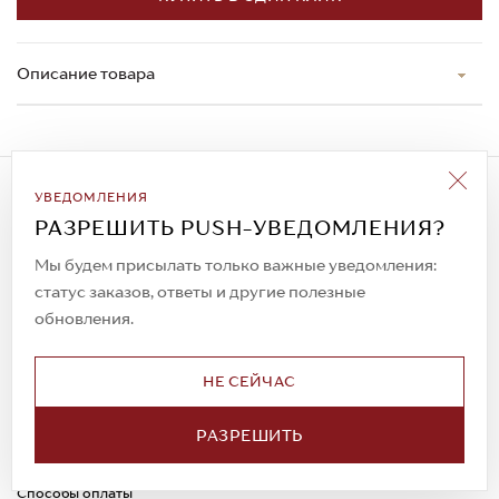
Описание товара
Подписаться на рассылку
УВЕДОМЛЕНИЯ
Всегда будьте в курсе новых акций и
РАЗРЕШИТЬ PUSH-УВЕДОМЛЕНИЯ?
спецпредложений!
Мы будем присылать только важные уведомления:
статус заказов, ответы и другие полезные
обновления.
© 2023. AIT Shoes
Все права защищены
НЕ СЕЙЧАС
О нас
Примерка
РАЗРЕШИТЬ
Новости
Обмен и возврат
Доставка
Каспи-Ред
Способы оплаты