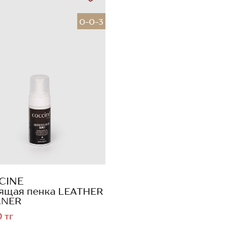
0-0-3
CINE
ящая пенка LEATHER
ANER
 тг