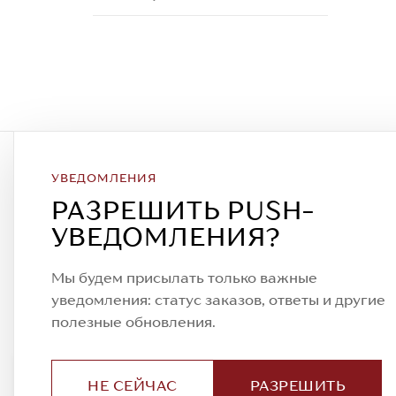
УВЕДОМЛЕНИЯ
Подписаться на рассылку
РАЗРЕШИТЬ PUSH-
Всегда будьте в курсе новых акций
УВЕДОМЛЕНИЯ?
спецпредложений!
Мы будем присылать только важные
уведомления: статус заказов, ответы и другие
полезные обновления.
© 2023. AIT Shoes
Все права защищены
✕
Установить приложение?
Установить
НЕ СЕЙЧАС
РАЗРЕШИТЬ